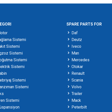
EGORI
SPARE PARTS FOR
otor
Daf
ğlama Sistemi
Deutz
kıt Sistemi
Iveco
gzoz Sistemi
Man
oğutma Sistemi
Mercedes
ektrik Sistemi
Otokar
abin
Renault
briyaj Sistemi
Scania
anzıman Sistemi
Volvo
ks
Trailer
en Sistemi
Mack
üspansiyon
Peterbilt