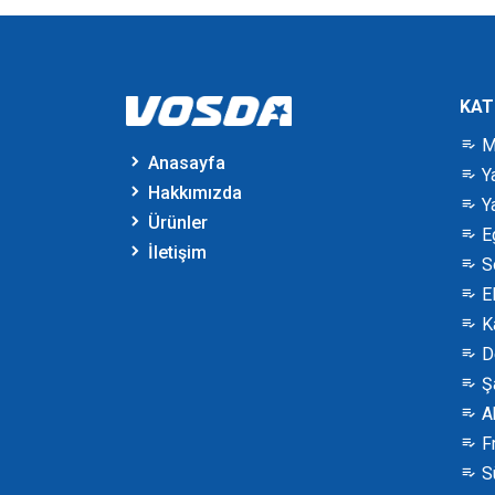
KAT
M
Anasayfa
Ya
Hakkımızda
Ya
Ürünler
E
İletişim
S
El
K
De
Ş
A
Fr
S