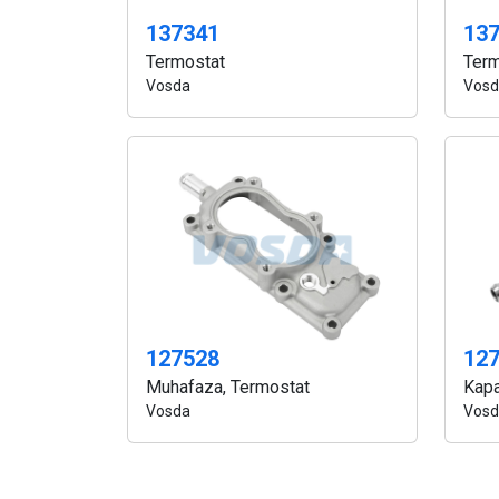
137341
13
Termostat
Term
Vosda
Vosd
127528
12
Muhafaza, Termostat
Kapa
Vosda
Vosd